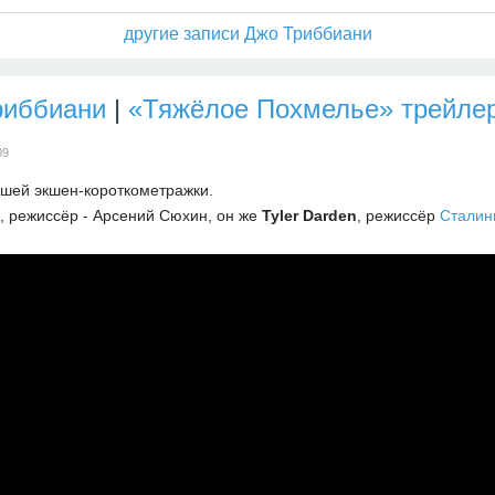
другие записи Джо Триббиани
риббиани
|
«Тяжёлое Похмелье» трейле
09
шей экшен-короткометражки.
, режиссёр - Арсений Сюхин, он же
Tyler Darden
, режиссёр
Сталин