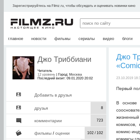
Зарегистрируйтесь
на Filmz.ru, чтобы обсуждать и оценивать новинки кино
главное
новости
фильмы
сериалы
видео
блоги
Джо Т
Джо Триббиани
«Comi
Читатель
12 уровень
| Город:
Москва
23.10.2019 18:
Последний визит: 09.01.2020 20:02
Первый пол
Добавить в друзья
В основе 
друзья
8
соосновате
жизненный 
комментарии
723
комиксов,
комикс-инд
фильмы
/
оценки
102 / 102
комиксы гл