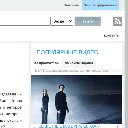
Войти
или
Зарегистрироваться
контакты
ПОПУЛЯРНЫЕ ВИДЕО
по просмотрам
по комментариям
№ п/п | название видеоролика | кол-во просмотров
издателя и
Гик". Через
й и авторов
ит историю
являются ли
1
СЕКРЕТНЫЕ МАТЕРИАЛЫ: ХОЧУ
0
ее?