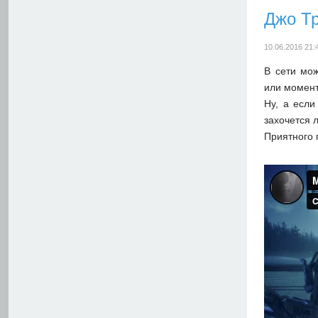
Джо Т
10.06.2016 21:
В сети мож
или момент
Ну, а если
захочется 
Приятного 