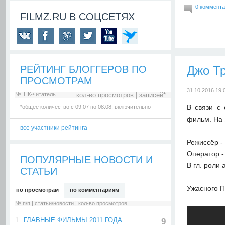
0 коммент
FILMZ.RU В СОЦСЕТЯХ
Джо Т
РЕЙТИНГ БЛОГГЕРОВ ПО
ПРОСМОТРАМ
31.10.2016 19:
№
НК-читатель
кол-во просмотров | записей*
В связи с
*общее количество c 09.07 по 08.08, включительно
фильм. На 
все участники рейтинга
Режиссёр -
Оператор -
ПОПУЛЯРНЫЕ НОВОСТИ И
В гл. роли
СТАТЬИ
Ужасного П
по просмотрам
по комментариям
№ п/п | статьи/новости | кол-во просмотров
1
ГЛАВНЫЕ ФИЛЬМЫ 2011 ГОДА
9