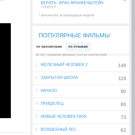
ВЕРИТЬ. ВРАЧ ФРАНКЕНШТЕЙН
ТРЕЙЛЕР
* просмотры за прошедшую неделю
ПОПУЛЯРНЫЕ ФИЛЬМЫ
по просмотрам
по отзывам
№ п/п | название фильма | кол-во просмотров
1
ЖЕЛЕЗНЫЙ ЧЕЛОВЕК 2
149
2
ЗАКРЫТАЯ ШКОЛА
119
3
НАЧАЛО
90
4
ПРИШЕЛЕЦ
80
5
НОВЫЙ ЧЕЛОВЕК-ПАУК
73
6
ВОЛШЕБНЫЙ ЛЕС
63