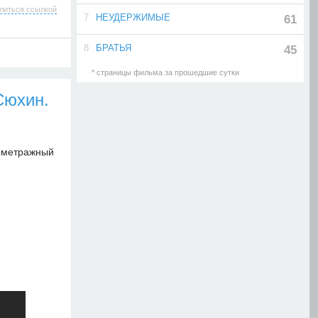
литься ссылкой
7
НЕУДЕРЖИМЫЕ
61
8
БРАТЬЯ
45
* страницы фильма за прошедшие сутки
Сюхин.
ометражный