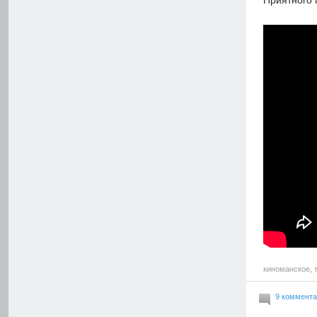
Приятного 
киноманское
,
9 коммент