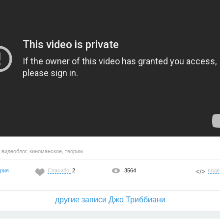
,
видеоблог
,
киноманское
,
творим
ария
Спасибо!
2
3564
поде
другие записи Джо Триббиани