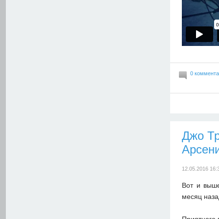
0 коммент
Джо Т
Арсен
12.05.2016 16:
Вот и выш
месяц наза