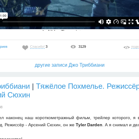
ариев
Спасибо!
3
3129
поде
другие записи Джо Триббиани
риббиани
|
Тяжёлое Похмелье. Режиссё
ий Сюхин
38
ел наконец наш короткометражный фильм, трейлер которого, я 
д. Режиссёр - Арсений Сюхин, он же
Tyler Darden
. А я снимал и де