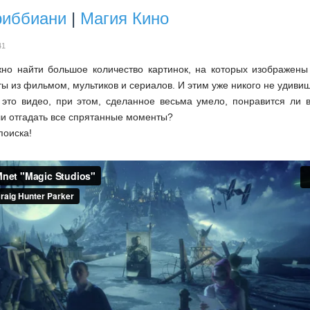
риббиани
|
Магия Кино
41
но найти большое количество картинок, на которых изображен
ы из фильмом, мультиков и сериалов. И этим уже никого не удивиш
 это видео, при этом, сделанное весьма умело, понравится ли 
ли отгадать все спрятанные моменты?
поиска!