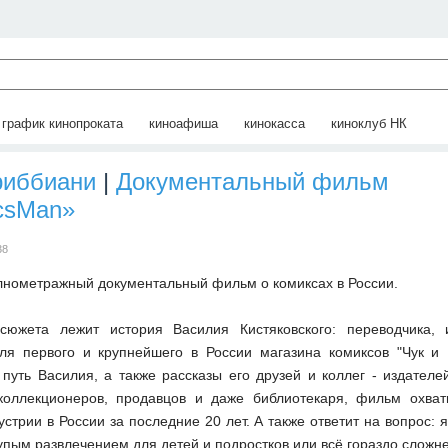
график кинопроката
киноафиша
кинокасса
киноклуб НК
риббиани
|
Документальный фильм
csMan»
38
нометражный документальный фильм о комиксах в России.
сюжета лежит история Василия Кистяковского: переводчика, 
ля первого и крупнейшего в России магазина комиксов "Чук и 
путь Василия, а также рассказы его друзей и коллег - издателе
 коллекционеров, продавцов и даже библиотекаря, фильм охват
устрии в России за последние 20 лет. А также ответит на вопрос: 
упым развлечением для детей и подростков или всё гораздо сложн