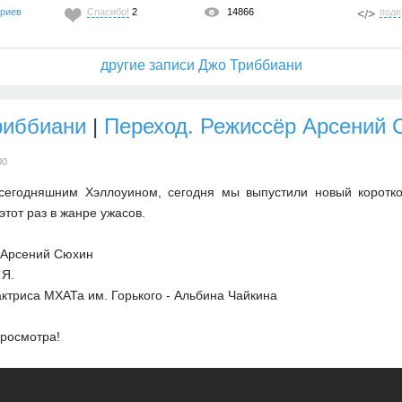
ариев
Спасибо!
2
14866
поде
другие записи Джо Триббиани
риббиани
|
Переход. Режиссёр Арсений 
00
 сегодняшним Хэллоуином, сегодня мы выпустили новый коротк
этот раз в жанре ужасов.
 Арсений Сюхин
 Я.
 актриса МХАТа им. Горького - Альбина Чайкина
росмотра!