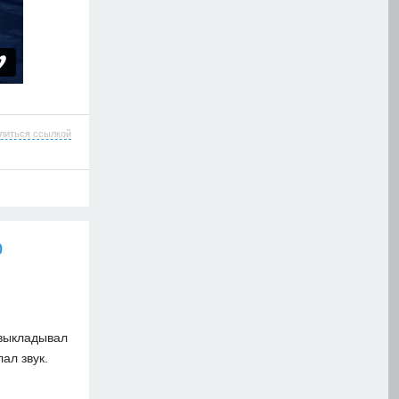
литься ссылкой
р
выкладывал
лал звук.