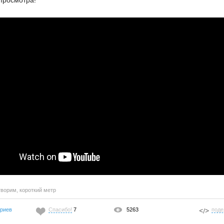
просмотра!
творим
,
короткий метр
ариев
Спасибо!
7
5263
поде