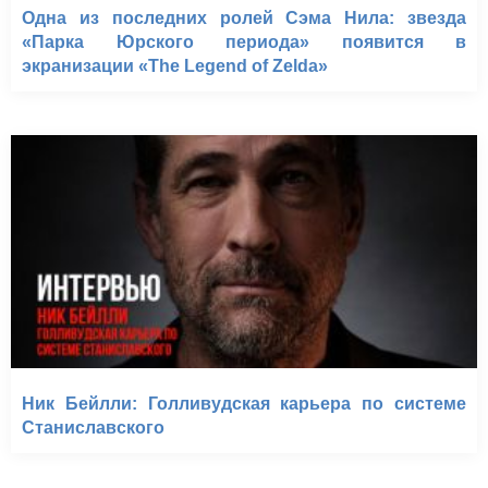
Одна из последних ролей Сэма Нила: звезда
«Парка Юрского периода» появится в
экранизации «The Legend of Zelda»
Ник Бейлли: Голливудская карьера по системе
Станиславского