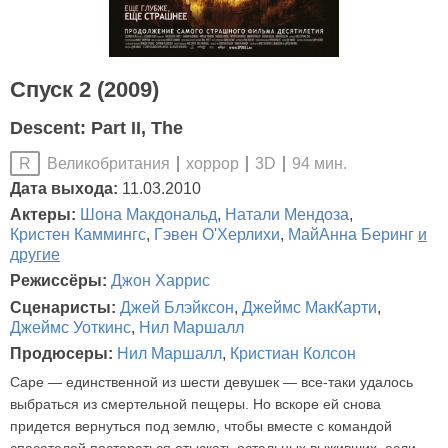
Спуск 2 (2009)
Descent: Part II, The
Великобритания
хоррор
3D
94 мин.
R
Дата выхода:
11.03.2010
Актеры:
Шона Макдональд
,
Натали Мендоза
,
Кристен Каммингс
,
Гэвен О'Херлихи
,
МайАнна Беринг
и
другие
Режиссёры:
Джон Харрис
Сценаристы:
Джей Блэйксон
,
Джеймс МакКарти
,
Джеймс Уоткинс
,
Нил Маршалл
Продюсеры:
Нил Маршалл
,
Кристиан Колсон
Саре — единственной из шести девушек — все-таки удалось
выбраться из смертельной пещеры. Но вскоре ей снова
придется вернуться под землю, чтобы вместе с командой
спасателей постараться отыскать остальных выживших, если,