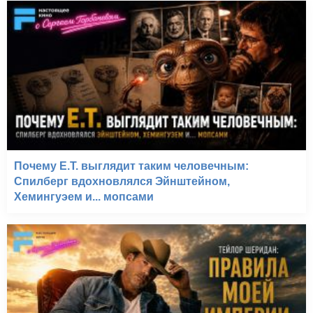
Почему E.T. выглядит таким человечным:
Спилберг вдохновлялся Эйнштейном,
Хемингуэем и... мопсами