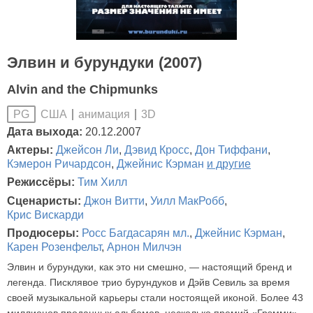
Элвин и бурундуки (2007)
Alvin and the Chipmunks
США
анимация
3D
PG
Дата выхода:
20.12.2007
Актеры:
Джейсон Ли
,
Дэвид Кросс
,
Дон Тиффани
,
Кэмерон Ричардсон
,
Джейнис Кэрман
и другие
Режиссёры:
Тим Хилл
Сценаристы:
Джон Витти
,
Уилл МакРобб
,
Крис Вискарди
Продюсеры:
Росс Багдасарян мл.
,
Джейнис Кэрман
,
Карен Розенфельт
,
Арнон Милчэн
Элвин и бурундуки, как это ни смешно, — настоящий бренд и
легенда. Писклявое трио бурундуков и Дэйв Севиль за время
своей музыкальной карьеры стали ностоящей иконой. Более 43
миллионов проданных альбомов, несколько премий «Грэмми»,