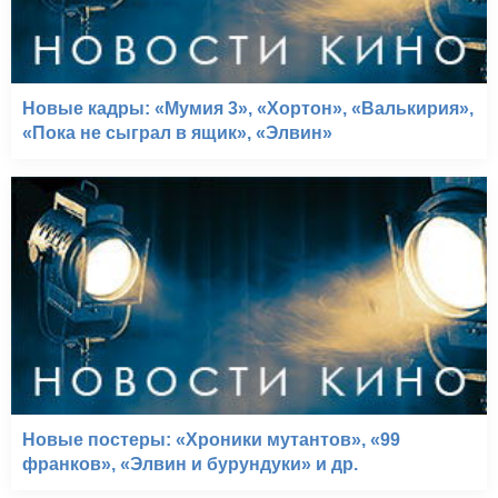
Новые кадры: «Мумия 3», «Хортон», «Валькирия»,
«Пока не сыграл в ящик», «Элвин»
Новые постеры: «Хроники мутантов», «99
франков», «Элвин и бурундуки» и др.