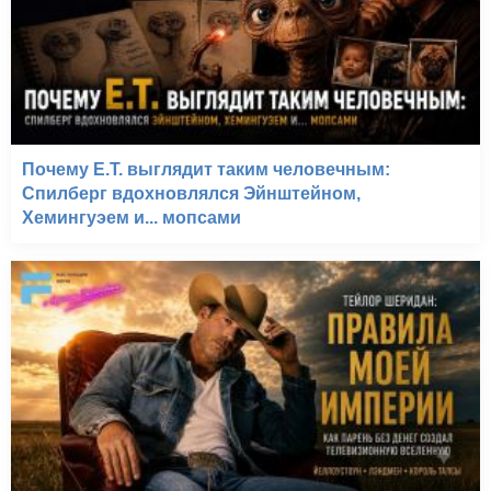
Почему E.T. выглядит таким человечным:
Спилберг вдохновлялся Эйнштейном,
Хемингуэем и... мопсами